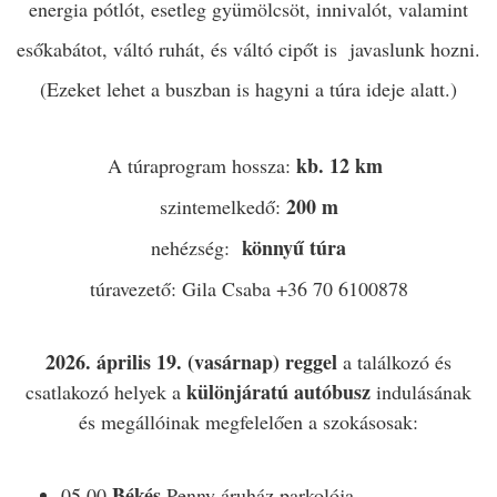
energia pótlót, esetleg gyümölcsöt, innivalót, valamint
esőkabátot, váltó ruhát, és váltó cipőt is javaslunk hozni.
(Ezeket lehet a buszban is hagyni a túra ideje alatt.)
kb. 12 km
A túraprogram hossza:
200 m
szintemelkedő:
könnyű
túra
nehézség:
túravezető: Gila Csaba +36 70 6100878
2026. április 19. (vasárnap) reggel
a találkozó és
különjáratú autóbusz
csatlakozó helyek a
indulásának
és megállóinak megfelelően a szokásosak:
Békés
05.00
Penny áruház parkolója