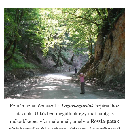
Ezután az autóbusszal a
Lazuri
-szurdok
bejáratához
utazunk. Útközben megállunk egy mai napig is
Rossia-patak
működőképes vízi malomnál, amely a
vízét használja fel a gabona őrlésére. Az autóbuszról