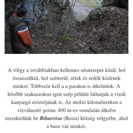
A völgy a továbbiakban kellemes sétaterepet kínál, hol
összeszűkül, hol szétterül, rétek és erdők kísérnek
minket.
Többször kell a a patakon is átkelnünk. A
felsőbb szakaszokon igen szép példáit láthatjuk a vizek
kanyargó eróziójának is. Az utolsó kilométereken a
vízválasztó gerinc 400 m-es vonulatán átkelve
ereszkedünk be
Biharrósa
(Rosia)
község völgyébe, ahol
a busz vár minket.