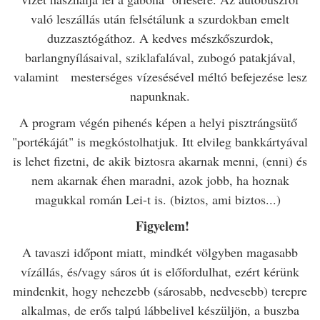
való leszállás után felsétálunk a szurdokban emelt
duzzasztógáthoz. A kedves mészkőszurdok,
barlangnyílásaival, sziklafalával, zubogó patakjával,
valamint mesterséges vízesésével méltó befejezése lesz
napunknak.
A program végén pihenés képen a helyi pisztrángsütő
"portékáját" is megkóstolhatjuk. Itt elvileg bankkártyával
is lehet fizetni, de akik biztosra akarnak menni, (enni) és
nem akarnak éhen maradni, azok jobb, ha hoznak
magukkal román Lei-t is. (biztos, ami biztos...)
Figyelem!
A tavaszi időpont miatt, mindkét völgyben magasabb
vízállás, és/vagy sáros út is előfordulhat, ezért kérünk
mindenkit, hogy nehezebb (sárosabb, nedvesebb) terepre
alkalmas, de erős talpú lábbelivel készüljön, a buszba