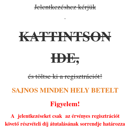
Jelentkezéshez kérjük
KATTINTSON
IDE,
és töltse ki a regisztrációt!
SAJNOS MINDEN HELY BETELT
Figyelem!
A jelentkezéseket csak az érvényes regisztrációt
követő részvételi díj átutalásának sorrendje határozza