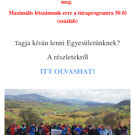
meg.
Maximális létszámunk erre a túraprogramra 50 fő
(százláb)
agja kíván lenni Egyesületünknek?
T
A részletekről
ITT OLVASHAT!