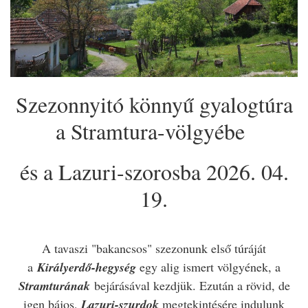
Szezonnyitó könnyű gyalogtúra
a Stramtura-völgyébe
és a Lazuri-szorosba 2026. 04.
19.
A tavaszi "bakancsos" szezonunk első túráját
a
Királyerdő-hegység
egy alig ismert völgyének, a
Stramturának
bejárásával kezdjük. Ezután a rövid, de
igen bájos,
Lazuri-szurdok
megtekintésére indulunk