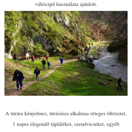
váltócipő használata ajánlott.
A túrára kényelmes, túrázásra alkalmas réteges öltözetet,
1 napra elegendő táplálékot, szendvicseket, egyéb