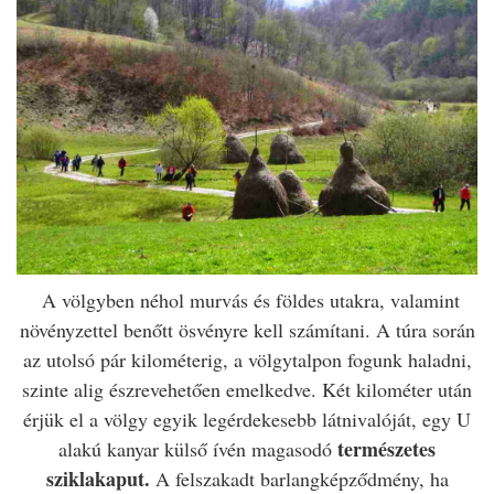
A völgyben
néhol
m
urvás és földes utakra, valamint
növényzettel benőtt ösvényre kell számítani. A túra során
az utolsó pár kilométerig, a völgytalpon fogunk haladni,
szinte alig észrevehetően emelkedve. Két kilométer után
érjük el a völgy egyik legérdekesebb látnivalóját, egy U
természetes
alakú kanyar külső ívén magasodó
sziklakaput.
A felszakadt barlangképződmény, ha