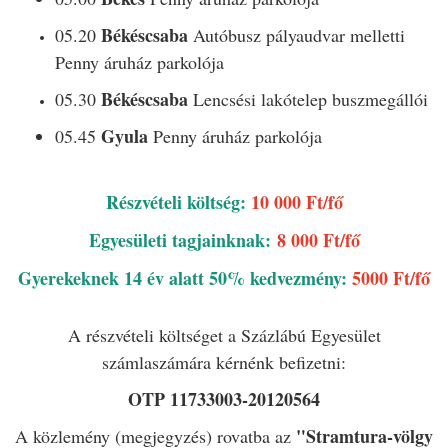
Békéscsaba
05.20
Autóbusz pályaudvar melletti
Penny áruház parkolója
Békéscsaba
05.30
Lencsési lakótelep buszmegállói
Gyula
05.45
Penny áruház parkolója
Részvételi költség:
10 000 Ft/fő
Egyesületi tagjainknak:
8 000 Ft/fő
Gyerekeknek 14 év alatt 50% kedvezmény:
5000 Ft/fő
A részvételi költséget a Százlábú Egyesület
számlaszámára kérnénk befizetni:
OTP 11733003-20120564
"Stramtura-völgy
A közlemény (megjegyzés) rovatba az