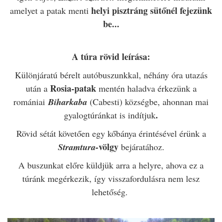
helyi pisztráng sütőnél fejezünk
amelyet a patak menti
be...
A túra rövid leírása:
Különjáratú bérelt autóbuszunkkal, néhány óra utazás
Rosia-patak
után a
mentén haladva érkezünk a
romániai
Biharkaba
(Cabesti) községbe, ahonnan mai
.
gyalogtúránkat is indítjuk
Rövid sétát követően egy kőbánya érintésével érünk a
völgy
Stramtura-
bejáratához.
A buszunkat előre küldjük arra a helyre, ahova ez a
túránk megérkezik, így visszafordulásra nem lesz
lehetőség.