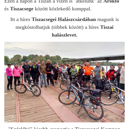
Ezen a napon a Tiszán a vízen is "átkelünk" az
Ároktő
és
Tiszacsege
között közlekedő komppal.
Itt a híres
Tiszacsegei Halászcsárdában
magunk is
megkóstolhatjuk (többek között) a híres
Tiszai
halászlevet.