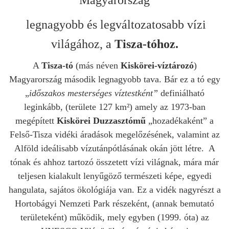
Magyarország
legnagyobb és legváltozatosabb vízi
világához, a
Tisza-tóhoz.
A
Tisza-tó
(más néven
Kiskörei-víztározó
)
Magyarország második legnagyobb tava. Bár ez a tó egy
„
időszakos mesterséges víztestként”
definiálható
leginkább, (területe 127 km²) amely az 1973-ban
megépített
Kiskörei Duzzasztómű
„hozadékaként” a
Felső-Tisza vidéki áradások megelőzésének, valamint az
Alföld ideálisabb vízutánpótlásának okán jött létre. A
tónak és ahhoz tartozó összetett vízi világnak, mára már
teljesen kialakult lenyűgöző természeti képe, egyedi
hangulata, sajátos ökológiája van. Ez a vidék nagyrészt a
Hortobágyi Nemzeti Park részeként, (annak bemutató
területeként) működik, mely egyben (1999. óta) az