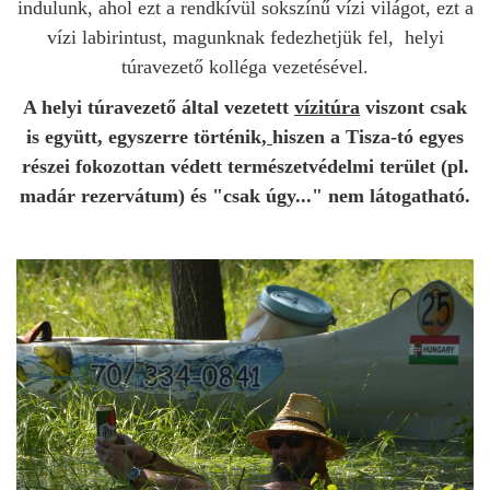
indulunk, ahol ezt a rendkívül sokszínű vízi világot, ezt a
vízi labirintust, magunknak fedezhetjük fel, helyi
túravezető kolléga vezetésével.
A helyi túravezető által vezetett
vízitúra
viszont csak
is együtt, egyszerre történik,
hiszen a Tisza-tó egyes
részei fokozottan védett természetvédelmi terület (pl.
madár rezervátum) és "csak úgy..." nem látogatható.