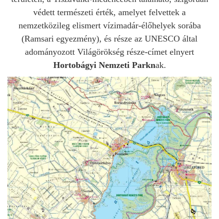
védett természeti érték, amelyet felvettek a
nemzetközileg elismert vízimadár-élőhelyek sorába
(Ramsari egyezmény), és része az UNESCO által
adományozott Világörökség része-címet elnyert
Hortobágyi Nemzeti Parkn
ak.