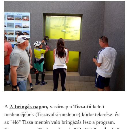
A
2. bringás nap
on,
vasárnap
a
Tisza-tó
keleti
medencéjének (Tiszavalki-medence) körbe tekerése és
az "élő" Tisza mentén való bringázás lesz a program.