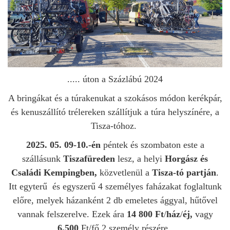
..... úton a Százlábú 2024
A bringákat és a túrakenukat a szokásos módon kerékpár,
és kenuszállító trélereken szállítjuk a túra helyszínére, a
Tisza-tóhoz.
2025. 05. 09-10.-én
péntek és szombaton este a
szállásunk
Tiszafüreden
lesz, a helyi
Horgász és
Családi Kempingben,
közvetlenül a
Tisza-tó partján
.
Itt egyterű és egyszerű 4 személyes faházakat foglaltunk
előre, melyek házanként 2 db emeletes ággyal, hűtővel
vannak felszerelve. Ezek ára
14 800 Ft
/
ház
/
éj,
vagy
6.500
Ft/fő 2 személy részére.