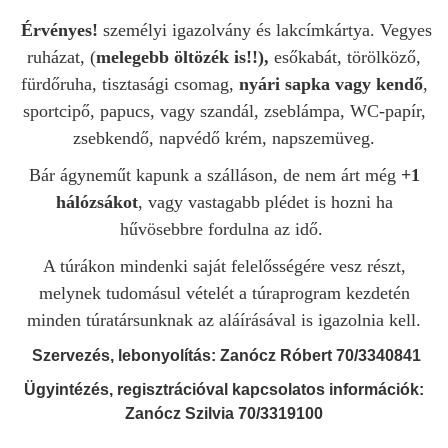
Érvényes!
személyi igazolvány és lakcímkártya. Vegyes
ruházat, (
melegebb öltözék is!!),
esőkabát, törölköző,
fürdőruha, tisztasági csomag,
nyári sapka vagy kendő
,
sportcipő, papucs, vagy szandál, zseblámpa, WC-papír,
zsebkendő, napvédő krém, napszemüveg.
Bár ágyneműt kapunk a szálláson, de nem árt még
+1
hálózsákot
, vagy vastagabb plédet is hozni ha
hűvösebbre fordulna az idő.
A túrákon mindenki saját felelősségére vesz részt,
melynek tudomásul vételét a túraprogram kezdetén
minden túratársunknak az aláírásával is igazolnia kell.
Szervezés, lebonyolítás: Zanócz Róbert 70/3340841
Ügyintézés, regisztrációval kapcsolatos információk:
Zanócz Szilvia 70/3319100
_____________________________________________________________