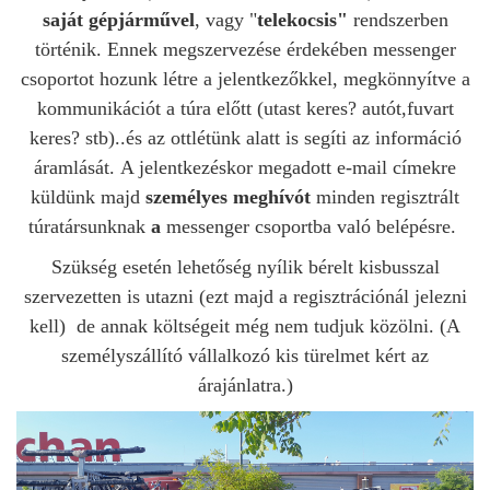
saját gépjárművel
, vagy "
telekocsis"
rendszerben
történik. Ennek megszervezése érdekében messenger
csoportot hozunk létre a jelentkezőkkel, megkönnyítve a
kommunikációt a túra előtt (u
tast keres? autót,fuvart
keres? stb)..
és az ottlétünk alatt is segíti az információ
áramlását.
A jelentkezéskor megadott e-mail címekre
küldünk majd
személyes meghívót
minden regisztrált
túratársunknak
a
messenger csoportba való belépésre.
Szükség esetén lehetőség nyílik bérelt kisbusszal
szervezetten is utazni (ezt majd a regisztrációnál jelezni
kell) de annak költségeit még nem tudjuk közölni. (A
személyszállító vállalkozó kis türelmet kért az
árajánlatra.)