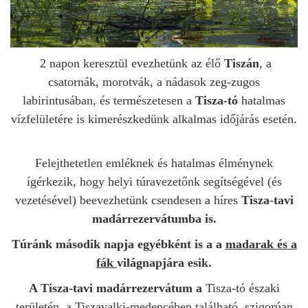
2 napon keresztül evezhetünk az élő
Tiszán
, a
csatornák, morotvák, a nádasok zeg-zugos
labirintusában, és természetesen a
Tisza-tó
hatalmas
vízfelületére is kimerészkedünk alkalmas időjárás esetén.
Felejthetetlen emléknek és hatalmas élménynek
ígérkezik, hogy helyi túravezetőnk segítségével (és
vezetésével) beevezhetünk csendesen a híres
Tisza
-
tavi
madárrezervátumba is.
Túránk második napja egyébként is a a
madarak és a
fák
világnapjára esik.
A
Tisza
-
tavi madárrezervátum
a
Tisza
-
tó
északi
területén, a Tiszavalki-medencében található, szigorúan