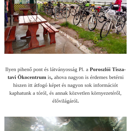
Ilyen pihenő pont és látványosság Pl. a
Poroszlói Tisza-
tavi Ökocentrum
is
,
ahova nagyon is érdemes betérni
hiszen itt átfogó képet és nagyon sok információt
kaphatunk a tóról, és annak közvetlen környezetéről,
élővilágáról
.