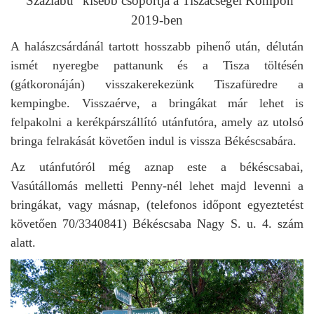
"Százlábú" kisebb csoportja a Tiszacsegei Kompon
2019-ben
A halászcsárdánál tartott hosszabb pihenő után, délután
ismét nyeregbe pattanunk és a Tisza töltésén
(gátkoronáján) visszakerekezünk Tiszafüredre a
kempingbe.
Visszaérve, a bringákat már lehet is
felpakolni a kerékpárszállító utánfutóra, amely az utolsó
bringa felrakását követően indul is vissza Békéscsabára.
Az utánfutóról még aznap este a békéscsabai,
Vasútállomás melletti Penny-nél lehet majd levenni a
bringákat, vagy másnap, (telefonos időpont egyeztetést
követően 70/3340841) Békéscsaba Nagy S. u. 4. szám
alatt.