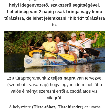
helyi idegenvezető,
szakszerű
segítségével.
Lehetőség van 2 napig csak bringa vagy kenu
túrázásra, de lehet jelentkezni "hibrid" túrázásra
is.
túraprogramunk
2 teljes napra
van tervezve,
Ez a
(szombat - vasárnap) hogy legyen idő minél több
valós élményt szerezni erről a csodálatos vízi
világról.
A helyszínre (
Tisza-tóhoz, Tiszafüredre
) az utazás