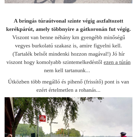
A bringás túraútvonal szinte végig aszfaltozott
kerékpárút, amely többnyire a gátkoronán fut végig.
Viszont van benne néhány km gyengébb minőségű
vegyes burkolatú szakasz is, amire figyelni kell.
(Tartalék belsőt mindenki hozzon magával!) Jó hír
viszont hogy komolyabb szintemelkedéstől
ezen a túrán
nem kell tartanunk...
Útközben több megálló és pihenő (frissítő) pont is van
ezért értelmetlen a rohanás...