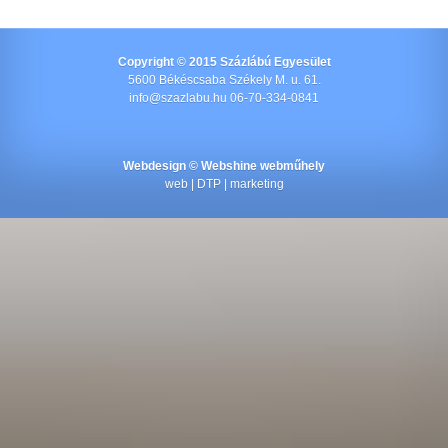
Copyright © 2015 Százlábú Egyesület
5600 Békéscsaba Székely M. u. 61.
info@szazlabu.hu 06-70-334-0841
Webdesign ©
Webshine webműhely
web | DTP | marketing