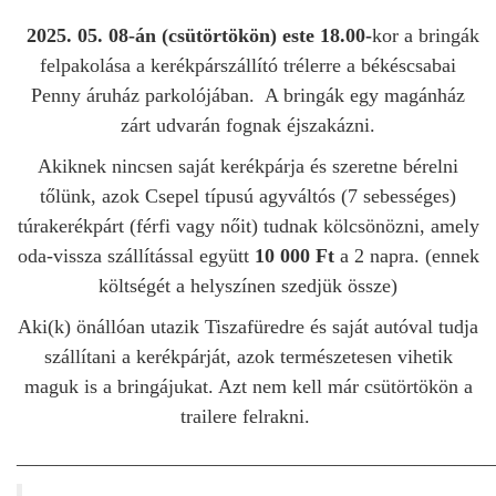
2025. 05. 08-án (csütörtökön) este
18.00-
kor a bringák
felpakolása a kerékpárszállító trélerre a békéscsabai
Penny áruház parkolójában. A bringák egy magánház
zárt udvarán fognak éjszakázni.
Akiknek nincsen saját kerékpárja és szeretne bérelni
tőlünk, azok Csepel típusú agyváltós (7 sebességes)
túrakerékpárt (férfi vagy nőit) tudnak kölcsönözni, amely
oda-vissza szállítással együtt
10 000 Ft
a 2 napra. (ennek
költségét a helyszínen szedjük össze)
Aki(k) önállóan utazik Tiszafüredre és saját autóval tudja
szállítani a kerékpárját, azok természetesen vihetik
maguk is a bringájukat. Azt nem kell már csütörtökön a
trailere felrakni.
_______________________________________________