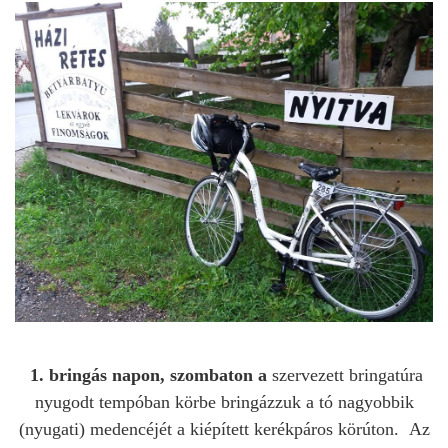
1. bringás napon, szombaton a
szervezett bringatúra
nyugodt tempóban körbe bringázzuk a
tó nagyobbik
(nyugati) medencéjét
a
kiépített kerékpáros körúton.
Az