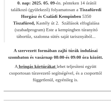
0. nap:
2025. 05. 09
-én. pénteken 14 órától
találkozó (gyülekező) folyamatosan a
Tiszafüredi
Horgász és Családi Kempinben
5350
Tiszafüred,
Kastély út 2. Szállások elfoglalása
(szabadprogram) Este a kempingben túranyitó
tábortűz, szalonna sütés saját tarisznyából...
A szervezett formában zajló túrák indulásai
szombaton és vasárnap 08:00-és 09:00 óra között.
A
bringás körtúrákat
lehet teljesíteni együtt
csoportosan túravezető segítségével, és a csoporttól
függetlenül, egyénileg is.
___________________________________________
___________________________________________