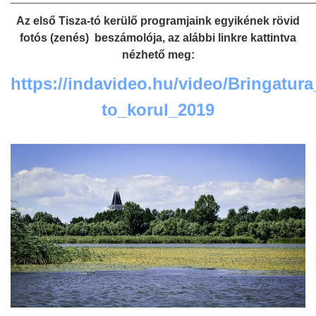
Az első Tisza-tó kerülő programjaink egyikének rövid
fotós (zenés) beszámolója, az alábbi linkre kattintva
nézhető meg:
https://indavideo.hu/video/Bringatura
to_korul_2019