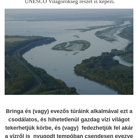
UNESCO Világörökség részét is képezi.
Bringa és (vagy) evezős túráink alkalmával ezt a
csodálatos, és hihetetlenül gazdag vízi világot
tekerhetjük körbe,
és (
vagy) fedezhetjük fel akár
a vízről is nyugodt tempóban csendesen evezve