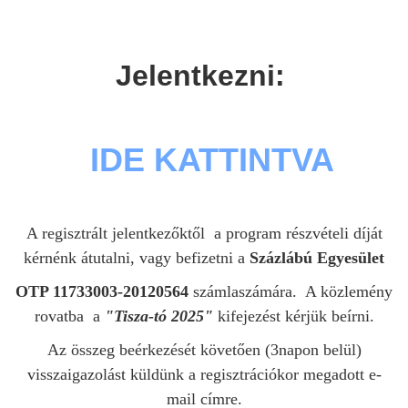
Jelentkezni:
IDE KATTINTVA
A regisztrált jelentkezőktől
a program részvételi díját
kérnénk átutalni, vagy befizetni a
Százlábú Egyesület
OTP 11733003-20120564
számlaszámára. A közlemény
rovatba a
"Tisza-tó 2025"
kifejezést kérjük beírni.
Az összeg beérkezését követően (3napon belül)
visszaigazolást küldünk a regisztrációkor megadott e-
mail címre.