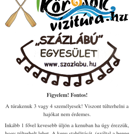
Figyelem! Fontos!
A túrakenuk 3 vagy 4 személyesek! Viszont túlterhelni a
hajókat nem érdemes.
Inkább 1 fővel kevesebb üljön a kenuban ha úgy érezzük,
hogy túlterhelt lehet. A kenu stabilitását, (ezáltal a benne