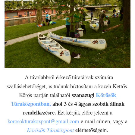
A
távolabbról érkező túratársak számára
szálláslehetőséget, is tudunk bíztosítani a közeli Kettős-
szanazugi
Körösök
Körös partján találhatói
Túraközpontban,
ahol 3 és 4 ágyas szobák állnak
rendelkezésre.
Ezt kérjük előre jelezni a
korosokturakozpont@gmail.com
e-mail címen, vagy a
Körösök Túraközpont
elérhetőségein.