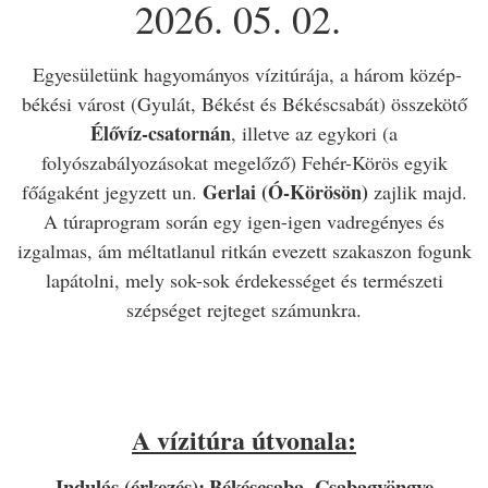
2026. 05. 02.
Egyesületünk hagyományos vízitúrája, a három közép-
békési várost (Gyulát, Békést és Békéscsabát) összekötő
Élővíz-csatornán
, illetve az egykori (a
folyószabályozásokat megelőző) Fehér-Körös egyik
Gerlai (Ó-Körösön)
főágaként jegyzett un.
zajlik majd.
A túraprogram során egy igen-igen vadregényes és
izgalmas, ám méltatlanul ritkán evezett szakaszon fogunk
lapátolni, mely sok-sok érdekességet és természeti
szépséget rejteget számunkra.
A vízitúra útvonala:
Indulás (érkezés):
Békéscsaba, Csabagyöngye