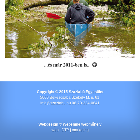
...és már 2011-ben is... 😍
Copyright © 2015 Százlábú Egyesület
5600 Békéscsaba Székely M. u. 61.
info@szazlabu.hu 06-70-334-0841
Webdesign ©
Webshine webműhely
web | DTP | marketing