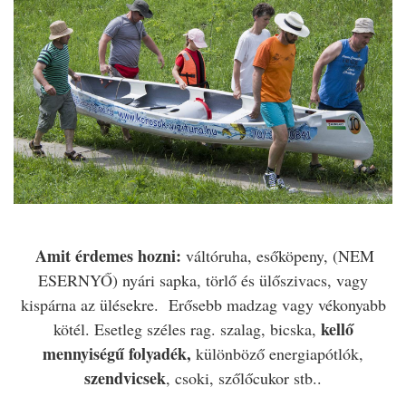
Amit érdemes hozni:
váltóruha, esőköpeny, (NEM
ESERNYŐ) nyári sapka, törlő és ülőszivacs, vagy
kispárna az ülésekre. Erősebb madzag vagy vékonyabb
kellő
kötél. Esetleg széles rag. szalag, bicska,
mennyiségű folyadék,
különböző energiapótlók,
szendvicsek
, csoki, szőlőcukor stb..