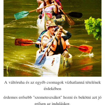
A váltóruha és az egyéb csomagok vízhatlanná tételének
érdekében
érdemes erősebb "szemeteszsákot" hozni és bekötni azt jó
erősen az induláskor.