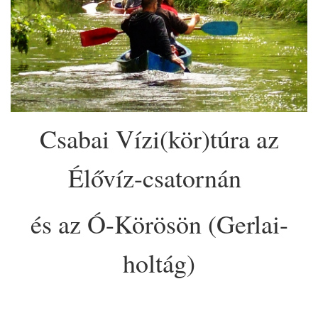
Csabai Vízi(kör)túra az
Élővíz-csatornán
és az Ó-Körösön (Gerlai-
holtág)