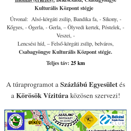
Kulturális Központ stégje
Útvonal: Alsó-körgáti zsilip, Bandika fa, - Sikony, -
Kőgyes, - Ógerla, - Gerla, – Ölyvedi kertek, Póstelek, -
Veszei, -
Lencsési híd, – Felső-körgáti zsilip, belváros,
Csabagyöngye Kulturális Központ stégje.
Teljes táv:
25 km
Százlábú Egyesület
A túraprogramot a
és
Körösök Vízitúra
a
közösen s
zervezi!