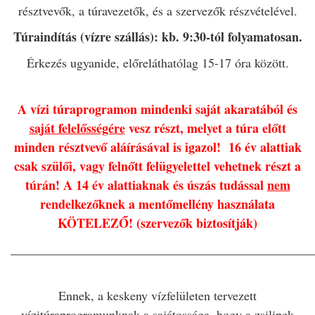
résztvevők, a túravezetők, és a szervezők részvételével.
Túraindítás (vízre szállás): kb. 9:30-tól folyamatosan.
Érkezés ugyanide, előreláthatólag 15-17 óra között.
A vízi túraprogramon mindenki saját akaratából és
saját felelősségére
vesz részt, melyet a túra előtt
minden résztvevő aláírásával is igazol! 16 év alattiak
csak szülői, vagy felnőtt felügyelettel vehetnek részt a
túrán! A 14 év alattiaknak és úszás tudással
nem
rendelkezőknek a mentőmellény használata
KÖTELEZŐ! (szervezők biztosítják)
________________________________________________
Ennek, a keskeny vízfelületen tervezett
vízitúraprogramunknak a sajátossága, hogy a zsilipek