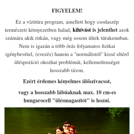
FIGYELEM!
Ez a vízitúra program, amellett hogy csodaszép
kihívást
is jelenthet
természeti környezetben halad,
azok
számára akik ritkán, vagy még sosem ültek túrakenuban.
Nem is igazán a több órás folyamatos fizikai
igénybevétel, (evezés) hanem a "normálistól" kissé eltérő
üléspozíció okozhat problémát, kellemetlenséget
hosszabb távon.
Ezért érdemes kényelmes ülőszivacsot,
vagy a hosszabb lábúaknak max. 10 cm-es
hungarocell "ülésmagasítót" is hozni.