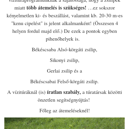
több átemelés is szükséges!
miatt
…ez sokszor
kényelmetlen ki- és beszállást, valamint kb. 20-30 m-es
"kenu cipelést" is jelent alkalmanként! (Összesen 4
helyen fordul majd elő.) De ezek a pontok egyben
pihenőhelyek is.
Békéscsaba Alsó-körgáti zsilip,
Sikonyi zsilip,
Gerlai zsilip és a
Békéscsabai Felső-körgáti zsilip.
íratlan szabály,
A vízitúráknál (is)
a túratársak közötti
önzetlen segítségnyújtás!
Főleg az átemeléseknél!