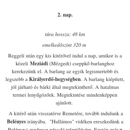
2. nap.
túra hossza: 48 km
emelkedőszint 320 m
Reggeli után egy kis kitérővel indul a nap, amikor is a
Meziádi
közeli
(Mézgedi) cseppkő-barlanghoz
kerekezünk el. A barlang az egyik legismertebb és
Királyerdő-hegységben
legszebb a
. A barlang kiépített,
jól járható és bárki által megtekinthető. A hatalmas
termei lenyűgözőek. Megtekintése mindenképpen
ajánlott.
A kitérő után visszatérve Remetére, tovább indulunk a
Belényes
irányába. "Hullámos" vidéken ereszkedünk a
a
Belényesi-medence névadó településére
.
Ezután
már