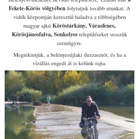
Fekete-Körös völgyében
folytatjuk tovább utunkat. A
vidék központján keresztül haladva a többségében
Köröstárkány,
Várasfenes,
magyar ajkú
Körösjánosfalva, Sonkolyos
településeket vesszük
szemügyre.
Megtekintjük, a belényesújlaki duzzasztót, és ha a
vízállás engedi át is kelünk rajta.