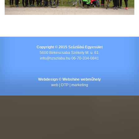
Copyright © 2015 Százlábú Egyesület
5600 Békéscsaba Székely M. u. 61.
info@szazlabu.hu 06-70-334-0841
Webdesign ©
Webshine webműhely
web | DTP | marketing