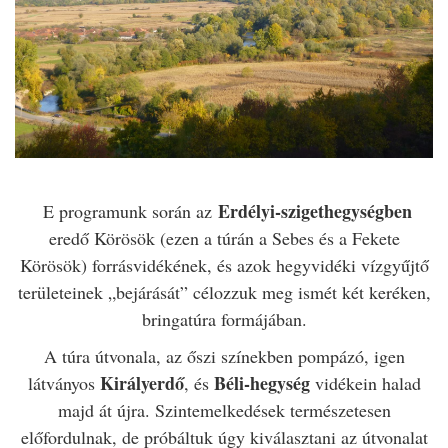
Erdélyi-szigethegységben
E programunk során az
eredő Körösök (ezen a túrán a Sebes és a Fekete
Körösök) forrásvidékének, és azok hegyvidéki vízgyűjtő
területeinek „bejárását” célozzuk meg ismét két keréken,
bringatúra formájában.
A túra útvonala, az őszi színekben pompázó, igen
Királyerdő
Béli-hegység
látványos
, és
vidékein halad
majd át újra. Szintemelkedések természetesen
előfordulnak, de próbáltuk úgy kiválasztani az útvonalat