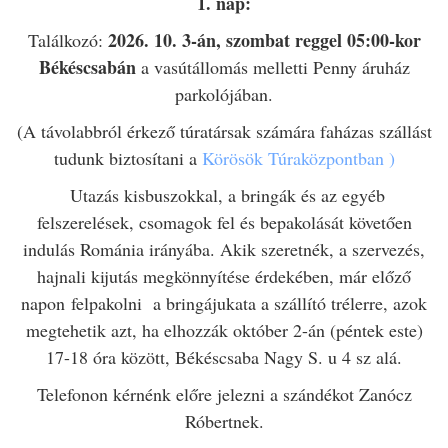
1. nap:
2026. 10. 3-án, szombat reggel 05:00-kor
Találkozó:
Békéscsabán
a vasútállomás melletti Penny áruház
parkolójában.
(A távolabbról érkező túratársak számára faházas szállást
tudunk biztosítani a
Körösök Túraközpontban )
Utazás kisbuszokkal, a bringák és az egyéb
felszerelések, csomagok fel és bepakolását követően
indulás Románia irányába. Akik szeretnék, a szervezés,
hajnali kijutás megkönnyítése érdekében, már előző
napon
felpakolni
a bringájukata a szállító trélerre, azok
megtehetik azt, ha elhozzák október 2-án (péntek este)
17-18 óra között, Békéscsaba Nagy S. u 4 sz alá.
Telefonon kérnénk előre jelezni a szándékot Zanócz
Róbertnek.