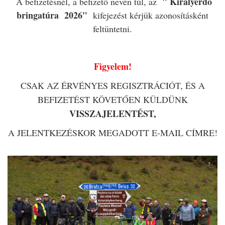
" Királyerdő
A befizetésnél, a befizető nevén túl, az
bringatúra 2026"
kifejezést kérjük azonosításként
feltüntetni.
Figyelem!
CSAK AZ ÉRVÉNYES REGISZTRÁCIÓT, ÉS A
BEFIZETÉST KÖVETŐEN KÜLDÜNK
VISSZAJELENTÉST,
A JELENTKEZÉSKOR MEGADOTT E-MAIL CÍMRE!