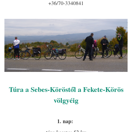
+36/70-3340841
Túra a Sebes-Köröstől a Fekete-Körös
völgyéig
1. nap:
túra hossza: 52 km