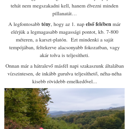
tehát nem megszakadni kell, hanem élvezni minden
pillanatát…
tény
első felében
A legfontosabb
, hogy az 1. nap
már
elérjük a legmagasabb magassági pontot, kb. 7-800
méteren, a karszt-platón.
Ezt mindenki a saját
tempójában, feltekerve alacsonyabb fokozatban, vagy
akár tolva is teljesítheti.
Onnan már a hátralevő másfél napi szakaszunk általában
vízszintesen, de inkább gurulva teljesíthető, n
éha-néha
kisebb rövidebb emelkedővel..
.