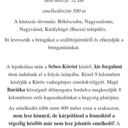
emelkedőszint 500 m
A kiutazás útvonala: Békéscsaba, Nagyszalonta,
Nagyvárad, Királyhágó (Bucea) település.
Itt levesszük a bringákat a szállítójárműről és elkezdjük a
bringatúránkat.
Sebes-Köröst
kis forgalmú
A lepakolása után a
kísérő,
úton indulunk el a folyás irányába. Közel 9 kilométert
kísérjük a Körös vadregényes szurdokvölgyét. Majd
Barátka
községnél délnyugatra fordulva megkezdjük 8
kilométeres erős kapaszkodónkat a hegység platójára.
Az emelkedés több mint 400 méter ezen a szakaszon,
nem lesz könnyű, de kárpótlásul a fennsíktól a
végcélig később már nem lesz jelentős emelkedő!
A