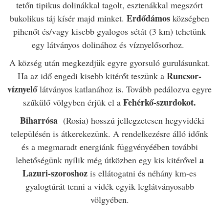
tetőn tipikus dolinákkal tagolt, esztenákkal megszórt
Erdődámos
bukolikus táj kísér majd minket.
községben
pihenőt és/vagy kisebb gyalogos sétát (3 km) tehetünk
egy látványos dolinához és víznyelősorhoz.
A község után megkezdjük egyre gyorsuló gurulásunkat.
Runcsor-
Ha az idő engedi kisebb kitérőt teszünk a
víznyelő
látványos katlanához is. Tovább pedálozva egyre
Fehérkő-szurdokot.
szűkülő völgyben érjük el a
Biharrósa
(Rosia) hosszú jellegzetesen hegyvidéki
településén is átkerekezünk. A rendelkezésre álló időnk
és a megmaradt energiánk függvényéében további
a
lehetőségünk nyílik még útközben egy kis kitérővel
Lazuri-szoroshoz
is ellátogatni és néhány km-es
gyalogtúrát tenni a vidék egyik leglátványosabb
völgyében.