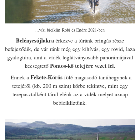
...vízi biciklin
Robi és
Endre 2021-ben
Belényesújlakra
érkezve a túránk bringás része
befejeződik, de vár ránk még egy kihívás, egy rövid, laza
gyalogtúra, ami a vidék leglátványosabb panorámájával
Pontos-kő tetejére vezet fel.
kecsegtető
Fekete-Körös
Ennek a
fölé magasodó tanúhegynek a
tetejéről (
kb. 200 m szint)
körbe tekintve, mint egy
terepasztalként tárul elénk az a vidék melyet aznap
bebicikliztünk.