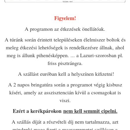
Figyelem!
A programon az étkezések önellátóak.
A túránk során érintett településeken élelmiszer boltok és
meleg étkezési lehetőségek is rendelkezésre állnak, ahol
meg is állunk pihenésképpen. ... a Lazuri-szorosban pl.
friss pisztrángra.
A szállást euróban kell a helyszínen kifizetni!
A 2 napos bringatúra során a programot végig kisbusz
kíséri, amely az asszisztencián kívül a csomagokat is
viszi.
Ezért a kerékpárokon
nem kell semmit cipelni.
A szállás díját a részvételi díj nem tartalmazza, azt
mindenki maga fizeti a magyarremetei szálláson a