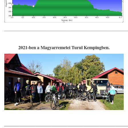
________________________________________________
2021-ben a Magyarremetei Turul Kempingben.
_____________________________________________________________