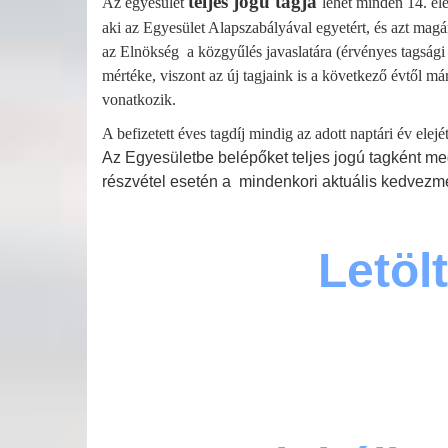
teljes jogú tagja
Az egyesület
lehet minden 14. él
aki az Egyesület Alapszabályával egyetért, és azt magára 
az Elnökség
a közgyűlés javaslatára (érvényes tagság
mértéke, viszont az új tagjaink is a következő évtől má
vonatkozik.
A befizetett éves tagdíj mindig az adott naptári év elej
Az Egyesületbe belépőket teljes jogú tagként megi
részvétel esetén a mindenkori aktuális kedvezm
Letöl