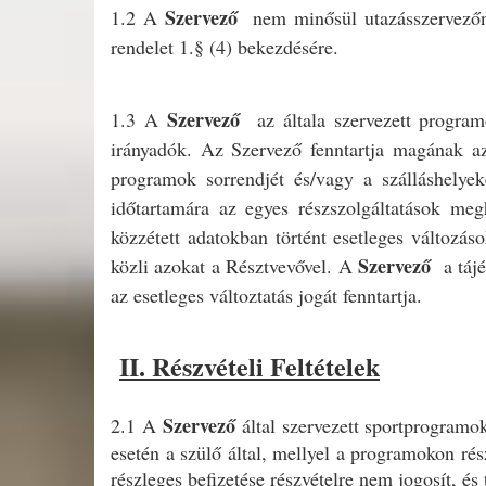
Szervező
1.2 A
nem minősül utazásszervezőn
rendelet 1.§ (4) bekezdésére.
Szervező
1.3 A
az általa szervezett progra
irányadók. Az Szervező fenntartja magának azt
programok sorrendjét és/vagy a szálláshelyek
időtartamára az egyes részszolgáltatások meg
közzétett adatokban történt esetleges változás
Szervező
közli azokat a Résztvevővel. A
a táj
az esetleges változtatás jogát fenntartja.
II. Részvételi Feltételek
Szervező
2.1 A
által szervezett sportprogramoko
esetén a szülő által, mellyel a programokon rész
részleges befizetése részvételre nem jogosít, és t