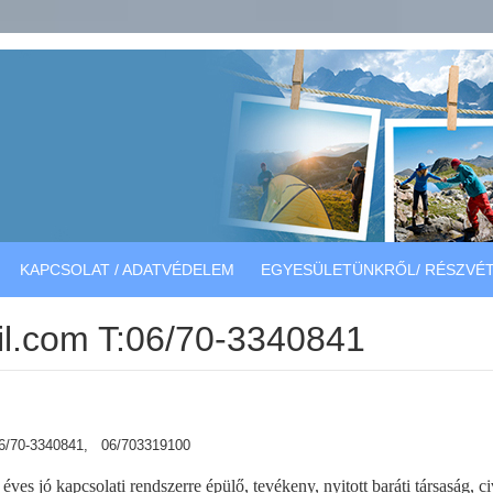
KAPCSOLAT / ADATVÉDELEM
EGYESÜLETÜNKRŐL/ RÉSZVÉT
l.com T:06/70-3340841
6/70-3340841, 06/703319100
éves jó kapcsolati rendszerre épülő, tevékeny, nyitott baráti társaság, 