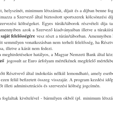
eit, helyszínét, minimum létszámát, díjait és a díjban benne fo
lmazza a Szervező által biztosított sportszerek kölcsönzési díjá
zervezési költségeket. Egyes túrák/táborok részvételi díja 
 amennyiben azok a Szervező kiadványaiban illetve a túrakiír
saját felelősségére
y
vesz részt a túrán/táborban. Amennyiben R
etőit semmilyen vonatkozásban nem terheli felelősség, ha Résztv
a, illetve a kárát nem fedezi.
meghirdetésekor hatályos, a Magyar Nemzeti Bank által közzét
ző
jogosult az Euro árfolyam mértékének megfelelő mértékben 
lőtt Résztvevő által indokolás nélkül lemondható, amely eset
z ezen felül befizetett összeg visszajár. A program kezdési id
 illeti adminisztrációs és szervezési költség jogcímén.
 foglaltak kivételével - bármilyen okból (pl. minimum létszá