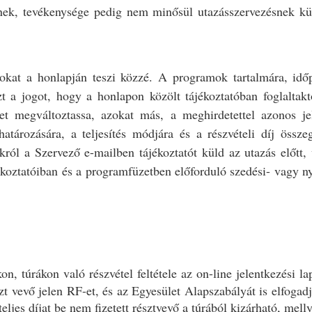
ek, tevékenysége pedig nem minősül utazásszervezésnek kül
mokat a honlapján teszi közzé. A programok tartalmára, időpo
 a jogot, hogy a honlapon közölt tájékoztatóban foglaltaktól
et megváltoztassa, azokat más, a meghirdetettel azonos je
határozására, a teljesítés módjára és a részvételi díj össz
okról a Szervező e-mailben tájékoztatót küld az utazás előtt
ékoztatóiban és a programfüzetben előforduló szedési- vagy n
n, túrákon való részvétel feltétele az on-line jelentkezési la
t vevő jelen RF-et, és az Egyesület Alapszabályát is elfogadja
eljes díjat be nem fizetett résztvevő a túrából kizárható, melly