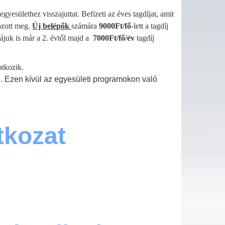
egyesülethez visszajuttat. Befizeti az éves tagdíjat, amit
ozott meg.
Új belépők
számára
9000Ft/fő
-lett a tagdíj
rájuk is már a 2. évtől majd a
7000Ft/fő/év
tagdíj
natkozik.
og. Ezen kívül az egyesületi programokon való
tkozat