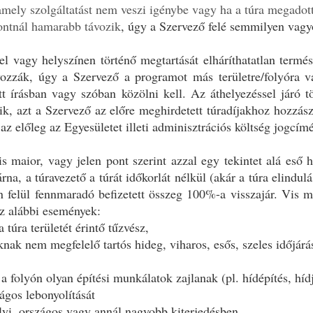
mely szolgáltatást nem veszi igénybe vagy ha a túra megadott
pontnál hamarabb távozik
, úgy a Szervező felé semmilyen vagy
l vagy helyszínen történő megtartását elháríthatatlan termés
lyozzák, úgy a Szervező a programot más területre/folyóra 
 írásban vagy szóban közölni kell. Az áthelyezéssel járó töb
ik, azt a Szervező az előre meghirdetett túradíjakhoz hozzá
 előleg az Egyesületet illeti adminisztrációs költség jogcímén
s maior, vagy jelen pont szerint azzal egy tekintet alá eső h
rna, a túravezető a túrát időkorlát nélkül (akár a túra elindu
n felül fennmaradó befizetett összeg 100%-a visszajár. Vis m
z alábbi események:
 túra területét érintő tűzvész,
knak nem megfelelő tartós hideg, viharos, esős, szeles időjár
a folyón olyan építési munkálatok zajlanak (pl. hídépítés, híd
ágos lebonyolítását
lyi, országos vagy annál nagyobb kiterjedésben