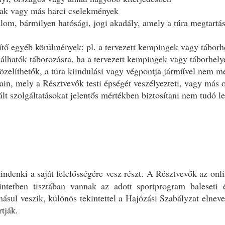
mak vagy más harci cselekmények
alom, bármilyen hatósági, jogi akadály, amely a túra megtartásá
tő egyéb körülmények: pl. a tervezett kempingek vagy táborhe
lhatók táborozásra, ha a tervezett kempingek vagy táborhelye
elíthetők, a túra kiindulási vagy végpontja járművel nem meg
ain, mely a Résztvevők testi épségét veszélyezteti, vagy má
ált szolgáltatásokat jelentős mértékben biztosítani nem tudó le
denki a saját felelősségére vesz részt. A Résztvevők az online
intetben tisztában vannak az adott sportprogram baleseti 
másul veszik, különös tekintettel a Hajózási Szabályzat elne
tják.