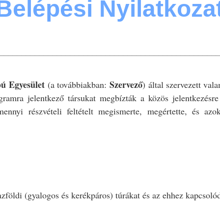
 Belépési Nyilatkozat
_________________________________________________
bú Egyesület
Szervező
(a továbbiakban:
) által szervezett v
rogramra jelentkező társukat megbízták a közös jelentkezésr
ennyi részvételi feltételt megismerte, megértette, és azo
zárazföldi (gyalogos és kerékpáros) túrákat és az ehhez kapcsol