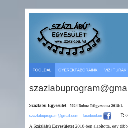
FŐOLDAL
GYEREKTÁBORAINK
VÍZI TÚRÁK
szazlabuprogram@gmai
Százlábú Egyesület
5624 Doboz Tölgyes utca 2018/1.
T:
szazlabuprogram@gmail.com
facebookon
0
A
Százlábú Egyesületet
2010-ben alapította, egy több 