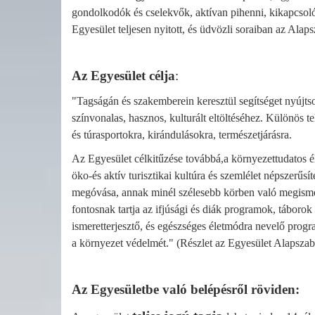
gondolkodók és cselekvők, aktívan pihenni, kikapcsolódn
Egyesület teljesen nyitott, és üdvözli soraiban az Alap
Az Egyesület célja
:
"Tagságán és szakemberein keresztül segítséget nyújts
színvonalas, hasznos, kulturált eltöltéséhez. Különös t
és túrasportokra, kirándulásokra, természetjárásra.
Az Egyesület célkitűzése továbbá,a környezettudatos é
öko-és aktív turisztikai kultúra és szemlélet népszerűsít
megóvása, annak minél szélesebb körben való megisme
fontosnak tartja az ifjúsági és diák programok, táboro
ismeretterjesztő, és egészséges életmódra nevelő progr
a környezet védelmét." (Részlet az Egyesület Alapszab
Az Egyesületbe való belépésről röviden: