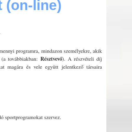
 (on-line)
_
alamennyi programra, mindazon személyekre, akik
Résztvevő
e (a továbbiakban:
). A részvételi díj
kat magára és vele együtt jelentkező társaira
ódó sportprogramokat szervez.