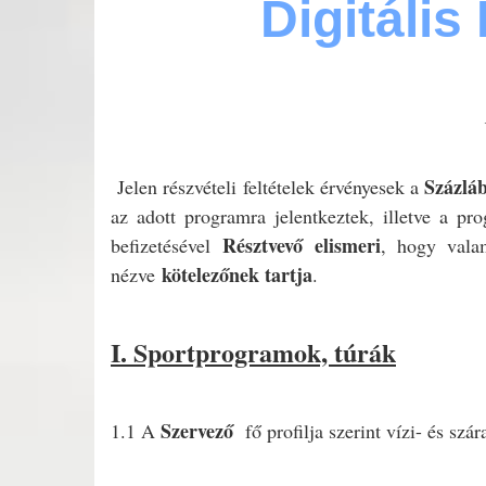
Digitális
Százlá
Jelen részvételi feltételek érvényesek a
az adott programra jelentkeztek, illetve a p
Résztvevő elismeri
befizetésével
, hogy valam
kötelezőnek tartja
nézve
.
I. Sportprogramok, túrák
Szervező
1.1 A
fő profilja szerint vízi- és s