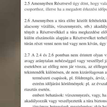
2.5 Amennyiben Résztvevő
úgy dönt, hogy vala
csoporthoz, illetve ha a megadott érkezési idő
2.6 Amennyiben a túra előre közölt feltételekke
alacsony vízállás, vízszennyezés, stb.) akadá
tényét a Résztvevőkkel a túra megkezdése előtt
külön elszámolás alapján a Résztvevőket terhel
túrán részt venni nem tud vagy nem kíván, úgy az
2.7 A 2.4 és 2.6 pontban nem érintett olyan vi
avagy aránytalan nehézséggel vagy veszéllyel já
esetekben az előleg nem jár vissza, az előlege
tekintendők különösen, de nem kizárólagosan a
·
természeti csapások, pl. földrengés, árvíz, a
·
extrém időjárási körülmények: pl. az évsza
riasztás esetén.
·
emberi behatások: vízszennyezés, vagy, ha 
akadályozzák vagy veszélyeztetik a túra biztons
·
járványos betegségek megjelenése: akár he