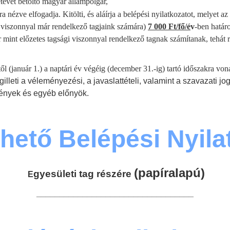
etévét betöltő magyar állampolgár,
nézve elfogadja. Kitölti, és aláírja a belépési nyilatkozatot, melyet az 
i viszonnyal már rendelkező tagjaink számára)
7
000 Ft/fő/é
v
-ben határ
r mint előzetes tagsági viszonnyal rendelkező tagnak számítanak, tehát 
étől (január 1.) a naptári év végéig (december 31.-ig) tartó időszakra vo
lleti a véleményezési, a javaslattételi, valamint a szavazati j
ények és egyéb előnyök.
thető Belépési Nyila
(papíralapú)
gyesületi tag részére
E
__________________________________