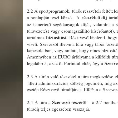
2.2 A sportprogramok, túrák részvételi feltétel
részvételi díj
a honlapján teszi közzé. A
tarta
az ismertető segédanyagok díját, valamint a s
túravezetést vagy csomagszállító kísérőautót),
biztosítást
tartalmaz
. Résztvevő kijelenti, hog
viseli. Szervezőt illetve a túra vagy tábor vez
kapcsolatban, vagy amiatt, hogy nincs biztosítás
Amennyiben az EURO árfolyama a külföldi túra 
Szerve
legalább 5, azaz öt Forinttal eltér, úgy a
2.3 A túrán való részvétel a túra megkezdése e
illeti adminisztrációs költség jogcímén, míg a
esetén Résztvevő túradíjának 100%-a a Szervezőt
Szervező
2.4 A túra a
részéről – a 2.7 pontban
túradíj teljes egészében visszajár.