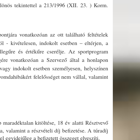
önös tekintettel a 213/1996 (XII. 23. ) Korm.
ntjára vonatkozóan az ott található feltételek
 - kivételesen, indokolt esetben – eltérjen, a
llegűre és értékűre cserélje. Az sportprogram
egére vonatkozóan a Szervező által a honlapon
, vagy indokolt esetben személyesen, helyszínen
yomdahibákért felelősséget nem vállal, valamint
p maradéktalan kitöltése, 18 év alatti Résztvevő
, valamint a részvételi díj befizetése. A túradíj
el egyidejűleg a befizetett összeget elveszíti.