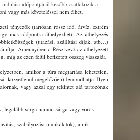
 indulási időpontjánál később csatlakozik a
oni vagy más követeléssel nem élhet.
zeti tényezők (tartósan rossz idő, árvíz, extrém
vagy más időpontra áthelyezheti. Az áthelyezés
bletköltségek (utazási, szállítási díjak, stb…)
számítja. Amennyiben a Résztvevő az áthelyezett
, míg az ezen felül befizetett összeg visszajár.
elyzetben, amikor a túra megtartása lehetetlen,
lását közvetlenül megelőzően) lemondhatja. Ilyen
aiornak, vagy azzal egy tekintet alá tartozónak
ás, legalább sárga narancssárga vagy vörös
javítás, szabályozási munkálatok), amik