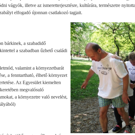
i vágyók, illetve az ismeretterjesztésre, kultúrára, természetre nyitotta
szabályt elfogadó újonnan csatlakozó tagjait.
on bárkinek, a szabadidő
ekintettel a szabadban űzhető családi
letmód, valamint a környezetbarát
ése, a fenntartható, élhető környezet
rtetése. Az Egyesület kiemelten
k keretében megvalósuló
amokat, a környezetre való nevelést,
ályából)