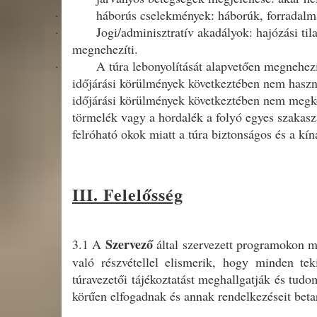
·
háborús cselekmények: háborúk, forradal
·
Jogi/adminisztratív akadályok: hajózási til
megnehezíti.
·
A túra lebonyolítását alapvetően megnehezí
időjárási körülmények következtében nem haszná
időjárási körülmények következtében nem megköz
törmelék vagy a hordalék a folyó egyes szakasz
felróható okok miatt a túra biztonságos és a kín
III. Felelősség
Szervező
3.1 A
által szervezett programokon min
való részvétellel elismerik, hogy minden tek
túravezetői tájékoztatást meghallgatják és tudo
körűen elfogadnak és annak rendelkezéseit betar