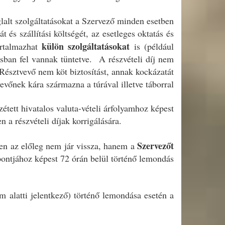
glalt szolgáltatásokat a Szervező minden esetben
t és szállítási költségét, az esetleges oktatás és
külön szolgáltatásokat
tartalmazhat
is (például
ásban fel vannak tüntetve. A részvételi díj nem
észtvevő nem köt biztosítást, annak kockázatát
evőnek kára származna a túrával illetve táborral
ett hivatalos valuta-vételi árfolyamhoz képest
a részvételi díjak korrigálására.
Szervező
t
ben az előleg nem jár vissza, hanem a
őpontjához képest 72 órán belül történő lemondás
m alatti jelentkező) történő lemondása esetén a