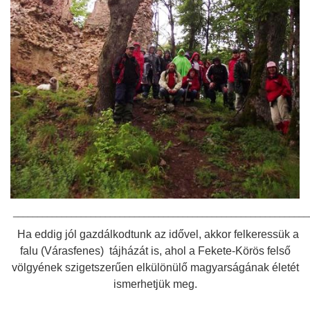
_____________________________________________________________
Ha eddig jól gazdálkodtunk az idővel, akkor felkeressük a
falu (Várasfenes) tájházát is, ahol a Fekete-Körös felső
völgyének szigetszerűen elkülönülő magyarságának életét
ismerhetjük meg.