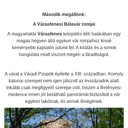
Második megállónk:
A Várasfenesi Bélavár romjai
A magyarlakta
Várasfenes
település déli határában egy
magas hegyen álló egykori vár romjaihoz kissé
keményebb kaptatón jutunk fel. A kilátás és a romok
hangulata miatt viszont megéri a fáradtságot.
A várat a Váradi Püspök építette a XIII. században. Komoly
katonai szerepet nem igen játszott az évszázadok alatt.
Inkább csak megfigyelő szerepe volt, hiszen a Belényesi-
medence innen jól belátható panorámát biztosított a vár
egykori lakóinak, és annak őrségének.