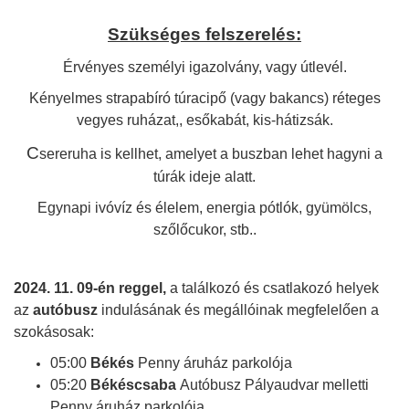
Szükséges felszerelés:
Érvényes személyi igazolvány, vagy útlevél.
Kényelmes strapabíró túracipő (vagy bakancs) r
éteges
vegyes ruházat,
, esőkabát,
kis-hátizsák.
C
sereruha is kellhet, amelyet a buszban lehet hagyni a
túrák ideje alatt.
Egynapi ivóvíz és élelem,
energia pótlók, gyümölcs,
szőlőcukor, stb..
2024. 11. 09-én reggel,
a találkozó és csatlakozó helyek
az
autóbusz
indulásának és megállóinak megfelelően a
szokásosak:
05:00
Békés
Penny áruház parkolója
05:20
Békéscsaba
Autóbusz Pályaudvar melletti
Penny áruház parkolója