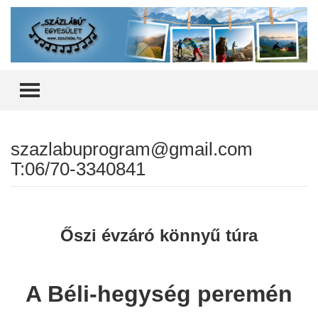
TOGGLE MENU
szazlabuprogram@gmail.com
T:06/70-3340841
Őszi évzáró könnyű túra
A Béli-hegység peremén