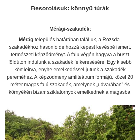
Besorolásuk: könnyű túrák
Mérági-szakadék:
Mérág
település határában találjuk, a Rozsda-
szakadékhoz hasonló de hozzá képest kevésbé ismert,
természeti képződményt. A falu végén hagyva a buszt
földúton indulunk a szakadék felkeresésére. Egy kisebb
kört leírva, enyhe emelkedéssel jutunk a szakadék
pereméhez. A képződmény amfiteátrum formájú, közel 20
méter magas falú szakadék, amelynek „udvarában” és
környékén bizarr sziklatornyok emelkednek a magasba.