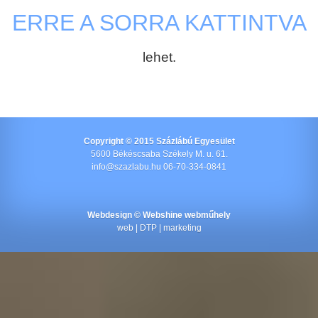
ERRE A SORRA KATTINTVA
lehet.
Copyright © 2015 Százlábú Egyesület
5600 Békéscsaba Székely M. u. 61.
info@szazlabu.hu 06-70-334-0841
Webdesign ©
Webshine webműhely
web | DTP | marketing