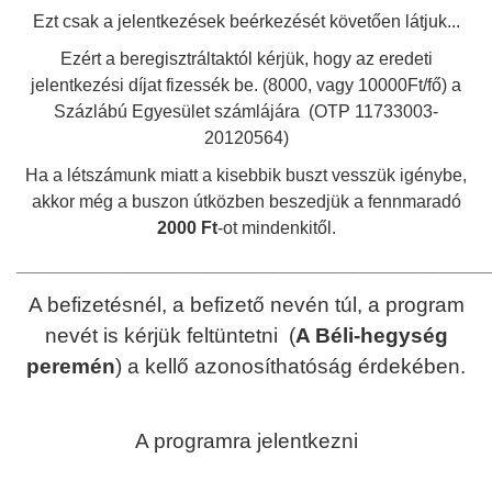
Ezt csak a jelentkezések beérkezését követően látjuk...
Ezért a beregisztráltaktól kérjük, hogy az eredeti
jelentkezési díjat fizessék be. (8000, vagy 10000Ft/fő)
a
Százlábú Egyesület számlájára (OTP 11733003-
20120564)
Ha a létszámunk miatt a kisebbik buszt vesszük igénybe,
akkor még a buszon útközben beszedjük a fennmaradó
2000 Ft
-ot mindenkitől.
________________________________________________
A befizetésnél, a befizető nevén túl, a program
nevét is kérjük feltüntetni (
A Béli-hegység
peremén
) a kellő azonosíthatóság érdekében.
A programra jelentkezni