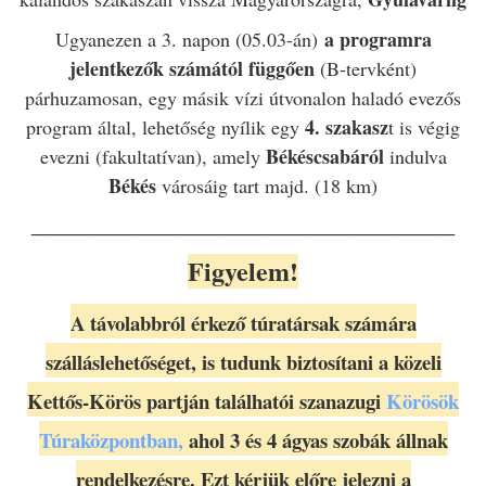
a programra
Ugyanezen a 3. napon (05.03-án)
jelentkezők számától függően
(B-tervként)
párhuzamosan, egy másik vízi útvonalon haladó evezős
4. szakasz
program által, lehetőség nyílik egy
t is végig
Békéscsabáról
evezni (fakultatívan), amely
indulva
Békés
városáig tart majd. (18 km)
_______________________________________
Figyelem!
A távolabbról érkező túratársak számára
szálláslehetőséget, is tudunk biztosítani a közeli
Kettős-Körös partján találhatói sz
anazugi
Körösök
Túraközpontban,
ahol 3 és 4 ágyas szobák állnak
rendelkezésre.
Ezt kérjük előre jelezni a