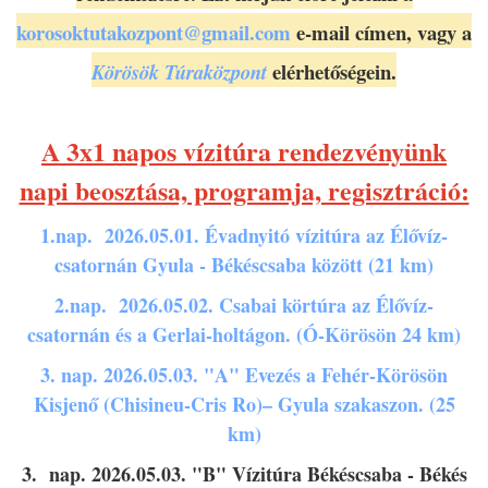
korosoktutakozpont@gmail.com
e-mail címen, vagy a
elérhetőségein.
Körösök Túraközpont
A 3x1 napos vízitúra rendezvényünk
napi beosztása, programja, regisztráció:
1.nap.
2026.05.01. Évadnyitó vízitúra az Élővíz-
csatornán Gyula - Békéscsaba között
(21 k
m)
2.nap.
2026.05.02. Csabai körtúra az Élővíz-
csatornán és a Gerlai-holtágon. (Ó-Körösön 24 km)
3. nap. 2026.05.03. "A" Evezés a Fehér-Körösön
Kisjenő (Chisineu-Cris Ro)– Gyula szakaszon. (25
km)
3. nap. 2026.05.03. "B" Vízitúra Békéscsaba - Békés