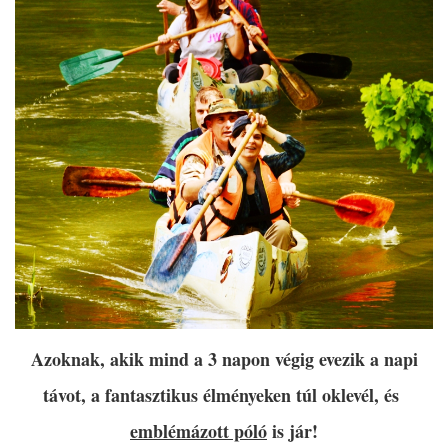
Azoknak, akik mind a 3 napon végig evezik a napi
távot, a fantasztikus élményeken túl oklevél, és
emblémázott póló
is jár!