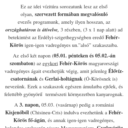
Ez az idei vízitúra sorozatunk lesz az első
szervezett formában megvalósuló
olyan,
evezős programunk, amely ilyen hosszan, az
országhatáron is átívelve,
3 részben, (3 x 1 nap alatt) ad
Fehér-
betekintést az Erdélyi-szigethegységben eredő
Körös
igen-igen vadregényes un.”alsó” szakaszaiba.
05.01. pénteken és 05.02.-án
Az első két napon (
szombaton
Fehér-Körös
) az
egykori
magyarországi
Élővíz-
vadregényes ágait evezhetjük végig, amit jelenleg
csatornának
Gerlai-holtágnak
és
(Ó-Körösnek is)
nevezünk. Ezek a szakaszok egészen ámulatba ejtőek, és
felettébb gyönyörű természeti környezetben kanyarognak.
3. napon,
A
05.03. (vasárnap) pedig a romániai
Kisjenőből
Fehér-
(Chisineu-Cris) indulva evezhetünk a
Körös fő-ágán
, és annak igen-igen vadregényes,
Gyulaváriig
kalandos szakaszán vissza Magyarországra,