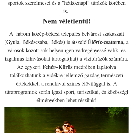
sportok szerelmesei és a "hétköznapi" túrázók körében
is.
Nem véletlenül!
A három közép-békési település belvárosi szakaszait
Élővíz-csatorna,
(Gyula, Békéscsaba, Békés) is átszelő
a
városok között sok helyen igen vadregényessé válik, és
izgalmas kihívásokat tartogat(hat) a vízitúrázók számára.
Fehér–Körös
Az egykori
medrében lapátolva
találkozhatunk a vidékre jellemző gazdag természeti
értékekkel, a rendkívül színes élővilággal is. A
túraprogramok során igazi sport, turisztikai, és közösségi
élményekben lehet részünk!