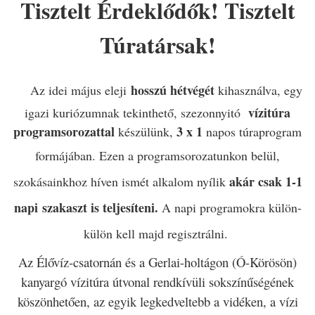
Tisztelt Érdeklődők! Tisztelt
Túratársak!
hosszú hétvégét
Az idei május eleji
kihasználva, egy
vízitúra
igazi kuriózumnak tekinthető, szezonnyitó
programsorozattal
3
x 1
készülünk,
napos túraprogram
formájában.
Ezen a programsorozatunkon belül,
akár csak 1-1
szokásainkhoz híven ismét alkalom nyílik
napi
szakaszt is teljesíteni.
A napi programokra külön-
külön kell majd regisztrálni.
Az Élővíz-csatornán és a Gerlai-holtágon (Ó-Körösön)
kanyargó vízitúra útvonal rendkívüli sokszínűségének
köszönhetően, az egyik legkedveltebb a vidéken, a vízi