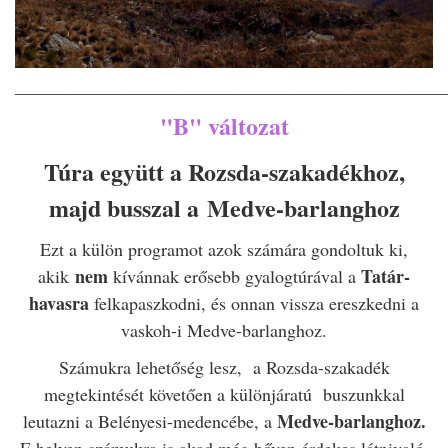
_____________________________________________________________
"B" változat
Túra együtt a Rozsda-szakadékhoz,
majd busszal a Medve-barlanghoz
Ezt a külön programot azok számára gondoltuk ki,
nem
Tatár-
akik
kívánnak erősebb gyalogtúrával a
havasra
felkapaszkodni, és onnan vissza ereszkedni a
vaskoh-i Medve-barlanghoz.
Számukra lehetőség lesz, a Rozsda-szakadék
megtekintését követően a különjáratú buszunkkal
Medve-barlanghoz.
leutazni a Belényesi-medencébe, a