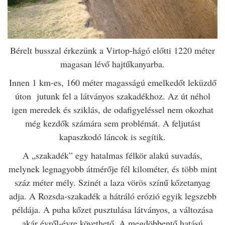
Bérelt busszal érkezünk a Virtop-hágó előtti 1220 méter
magasan lévő hajtűkanyarba.
Innen 1 km-es, 160 méter magasságú emelkedőt leküzdő
úton jutunk fel a látványos szakadékhoz. Az út néhol
igen meredek és sziklás, de odafigyeléssel nem okozhat
még kezdők számára sem problémát.
A feljutást
kapaszkodó láncok is segítik.
A „szakadék” egy hatalmas félkör alakú suvadás,
melynek legnagyobb átmérője fél kilométer, és több mint
száz méter mély. Szinét a laza vörös színű kőzetanyag
adja. A Rozsda-szakadék a hátráló erózió egyik legszebb
példája. A puha kőzet pusztulása látványos, a változása
akár évről-évre követhető. A megdöbbentő hatású