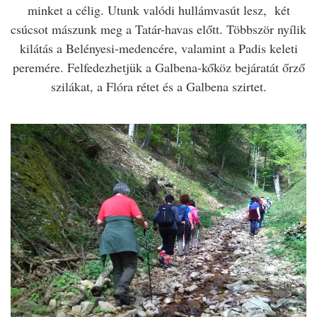
minket a célig. Utunk valódi hullámvasút lesz, két
csúcsot mászunk meg a Tatár-havas előtt. Többször nyílik
kilátás a Belényesi-medencére, valamint a Padis keleti
peremére. Felfedezhetjük a Galbena-kőköz bejáratát őrző
szilákat, a Flóra rétet és a Galbena szirtet.