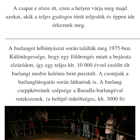
A csapat e része itt, ezen a helyen várja meg majd
azokat, akik a teljes gyalogos túrát teljesítik és éppen ide
érkeznek meg.
________________________________________________
A barlangot kőbányászat során találták meg 1975-ben.
Különlegessége, hogy egy földrengés miatt a bejárata
elzáródott, így egy teljes kb. 10 000 évvel ezelőtt élt
barlangi medve kolónia bent pusztult. A csontjaik a
barlanglátogatás során láthatóak is. A barlang
cseppköveinek szépsége a Baradla-barlangéval
vetekszenek. (a belépő önköltséges, kb. 3000 ft)