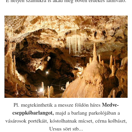
E helyen számukra is akad még bőven érdekes látnivaló.
Medve-
Pl. megtekinthetik a messze földön híres
cseppkőbarlangot,
majd a barlang parkolójában a
vásárosok portékáit, kóstolhatnak mícset, cérna kolbászt,
Ursus sört stb...