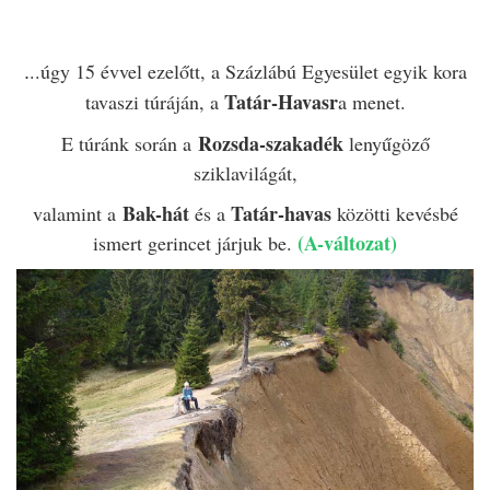
..úgy 15 évvel ezelőtt, a Százlábú Egyesület egyik kora
.
Tatár-Havasr
tavaszi túráján, a
a menet.
Rozsda-szakadék
E túránk során a
lenyűgöző
sziklavilágát,
Bak-hát
Tatár-havas
valamint a
és a
közötti kevésbé
(A-változat)
ismert gerincet járjuk be.