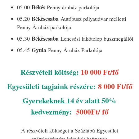
Békés
05.00
Penny áruház parkolója
Békéscsaba
05.20
Autóbusz pályaudvar melletti
Penny Áruház parkolója
Békéscsaba
05.30
Lencsési lakótelep buszmegállói
Gyula
05.45
Penny Áruház Parkolója
Részvételi költség:
10 000 Ft/fő
Egyesületi tagjaink részére:
8 000 Ft/fő
Gyerekeknek 14 év alatt 50%
kedvezmény:
5000Ft/ fő
A részvételi költséget a Százlábú Egyesület
számlaszámára kérnénk befizetni: