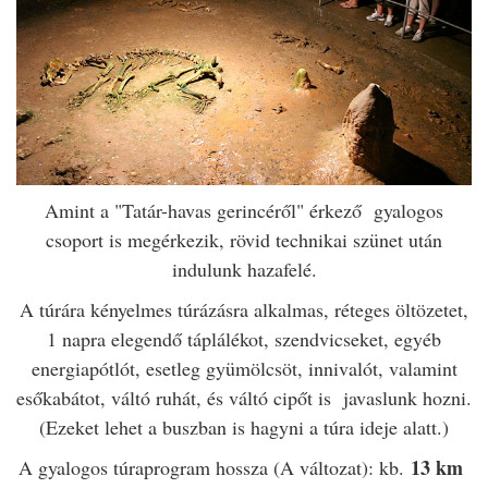
Amint a "Tatár-havas gerincéről" érkező gyalogos
csoport is megérkezik, rövid technikai szünet után
indulunk hazafelé.
A túrára kényelmes túrázásra alkalmas, réteges öltözetet,
1 napra elegendő táplálékot, szendvicseket, egyéb
energiapótlót, esetleg gyümölcsöt, innivalót, valamint
esőkabátot, váltó ruhát, és váltó cipőt is javaslunk hozni.
(Ezeket lehet a buszban is hagyni a túra ideje alatt.)
13 km
A gyalogos túraprogram hossza (A változat): kb.