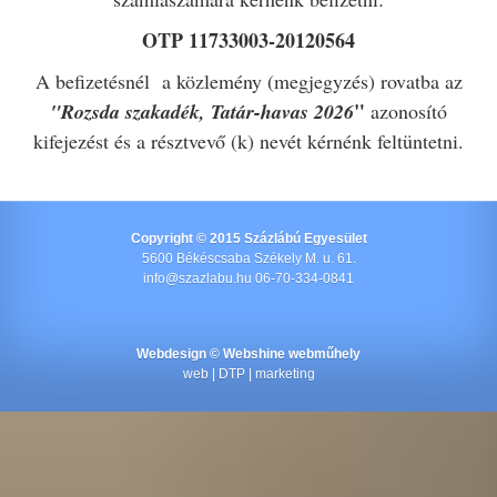
OTP 11733003-20120564
A befizetésnél a közlemény (megjegyzés) rovatba az
"
"Rozsda szakadék, Tatár-havas 2026
azonosító
kifejezést és a résztvevő (k) nevét kérnénk feltüntetni.
Copyright © 2015 Százlábú Egyesület
5600 Békéscsaba Székely M. u. 61.
info@szazlabu.hu 06-70-334-0841
Webdesign ©
Webshine webműhely
web | DTP | marketing