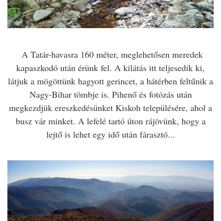
A Tatár-havasra 160 méter, meglehetősen meredek
kapaszkodó után érünk fel. A kilátás itt teljesedik ki,
látjuk a mögöttünk hagyott gerincet, a hátérben feltűnik a
Nagy-Bihar tömbje is. Pihenő és fotózás után
megkezdjük ereszkedésünket Kiskoh településére, ahol a
busz vár minket. A lefelé tartó úton rájövünk, hogy a
lejtő is lehet egy idő után fárasztó...