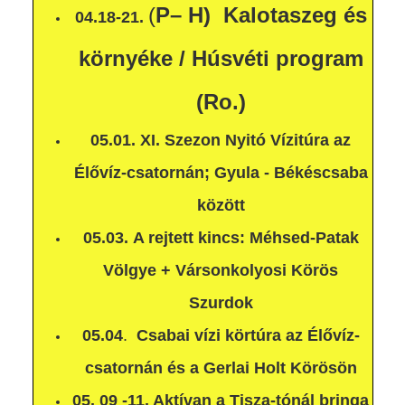
(
P– H) Kalotaszeg és
04.18-21.
környéke / Húsvéti program
(Ro.)
05.01. XI. Szezon Nyitó Vízitúra az
Élővíz-csatornán; Gyula - Békéscsaba
között
05.03. A rejtett kincs: Méhsed-Patak
Völgye + Vársonkolyosi Körös
Szurdok
05.04
.
Csabai vízi körtúra az Élővíz-
csatornán és a Gerlai Holt Körösön
05. 09 -11.
Aktívan a Tisza-tónál bringa