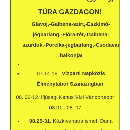
TÚRA GAZDAGON!
Glavoj,-Galbena-szírt,-Eszkimó-
jégbarlang,-Flóra-rét,-Galbena-
szurdok,-Porcika-jégbarlang,-
Csodavár
balkonja
i
07.14-18
.
Vízparti Napközis
Élménytábor Szanazugban
08. 06-12. Ifjúsági Kenus Vízi Vándortábor
08.01 - 08. 07
08.25-31.
Közkívánatra ismét: Duna