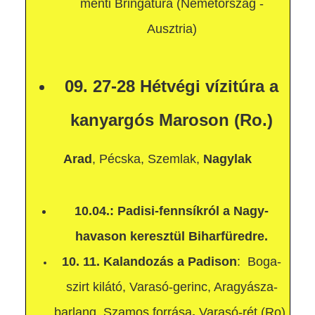
menti Bringatúra (Németország -
Ausztria)
09. 27-28 Hétvégi vízitúra a
kanyargós Maroson (Ro.)
Arad
, Pécska, Szemlak,
Nagylak
10.04.: Padisi-fennsíkról a Nagy-
havason keresztül Biharfüredre.
10. 11. K
alandozás a Padison
: Boga-
szirt kilátó, Varasó-gerinc,
Aragyásza-
barlang, Szamos forrása
,
Varasó-rét (Ro)