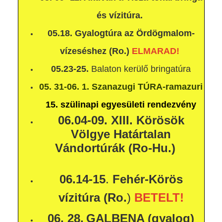
és vízitúra.
05.18. Gyalogtúra az Ördögmalom-
vízeséshez (Ro.)
ELMARAD!
05.23-25.
Balaton kerülő bringatúra
05. 31-06. 1.
Szanazugi TÚRA-ramazuri
15. szülinapi egyesületi rendezvény
06.04-09.
XIII. Körösök
Völgye Határtalan
Vándortúrák (Ro-Hu.)
06.14-15
.
Fehér-Körös
vízitúra (Ro.
)
BETELT!
06. 28.
GALBENA (gyalog)