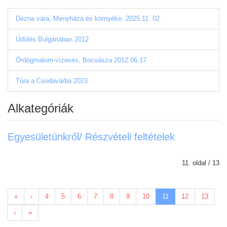
Dézna vára, Menyháza és környéke. 2025.11. 02.
Üdülés Bulgáriában 2012
Ördögmalom-vízesés, Bocsásza 2012.06.17
Túra a Csodavárba 2023
Alkategóriák
Egyesületünkről/ Részvételi feltételek
11. oldal / 13
«
‹
4
5
6
7
8
9
10
11
12
13
›
»