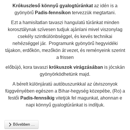
Krókuszleső
könnyű gyalogtúránkat
az idén is a
gyönyörű
Padis-fennsíkon
tervezzük megtartani.
Ezt a hamisítatlan tavaszi hangulatú túránkat minden
korosztálynak szívesen tudjuk ajánlani mivel viszonylag
csekély szintkülönbséggel, és kevés technikai
nehézséggel jár. Programunk gyönyörű hegyvidéki
tájakon, erdőkön, mezőkön át vezet, és reményeink szerint
a frissen
előbújó, kora t
avaszi
krókuszok virágzásában
is jócskán
gyönyörködhetünk majd.
A bérelt különjáratú autóbuszunkkal az útviszonyok
függvényében egészen a Bihar-hegység közepébe, (Ro) a
festői
Padis-fennsíkig
vitetjük fel magunkat, ahonnan e
napi könnyű gyalogtúránkat is indítjuk.
Bővebben …