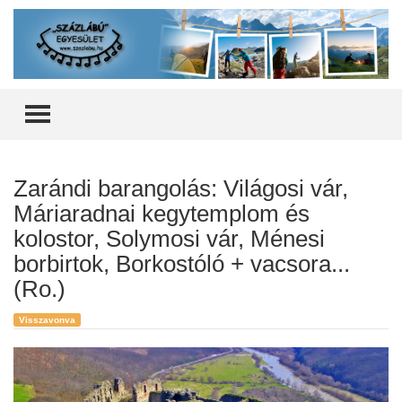
TOGGLE MENU
Zarándi barangolás: Világosi vár,
Máriaradnai kegytemplom és
kolostor, Solymosi vár, Ménesi
borbirtok, Borkostóló + vacsora...
(Ro.)
Visszavonva