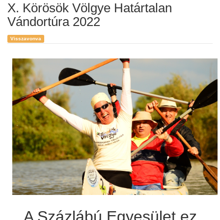
X. Körösök Völgye Határtalan
Vándortúra 2022
Visszavonva
A Százlábú Egyesület ez