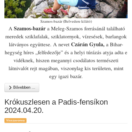
Szamos-bazár (Belvedere kilátó)
Szamos-bazár
A
a Meleg-Szamos forrásánál található
meredek sziklafalak, sziklatornyok, vízesések, barlangok
Czárán Gyula,
látványos együttese. A nevet
a Bihar-
hegység híres „felfedezője” és a helyi túrázás atyja adta e
vidéknek, hiszen megannyi csodálatos természeti
látnivalót rejt magában, viszonylag kis területen, mint
egy igazi bazár.
Bővebben …
Krókuszlesen a Padis-fensíkon
2024.04.20.
Visszavonva