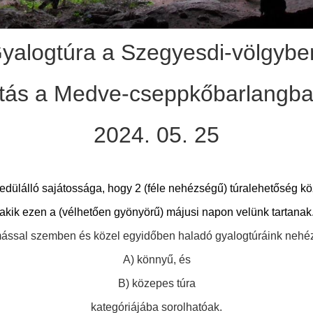
yalogtúra a Szegyesdi-völgybe
atás a Medve-cseppkőbarlangb
2024. 05. 25
dülálló sajátossága, hogy 2 (féle nehézségű) túralehetőség kö
akik ezen a (vélhetően gyönyörű) májusi napon velünk tartanak
mással
szemben
és
közel egyidőben haladó gyalogtúráink nehéz
A) könnyű, és
B) közepes túra
kategóriájába sorolhatóak.