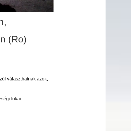
n,
an
(Ro)
zül választhatnak azok,
.
ségi fokai: