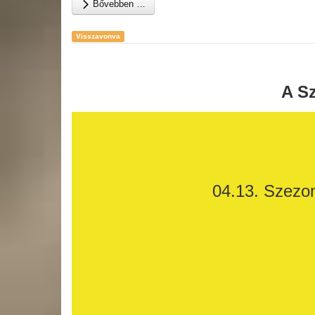
Bővebben …
Visszavonva
A Sz
04.13. Szezon