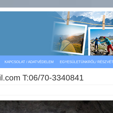
KAPCSOLAT / ADATVÉDELEM
EGYESÜLETÜNKRŐL/ RÉSZVÉT
l.com T:06/70-3340841