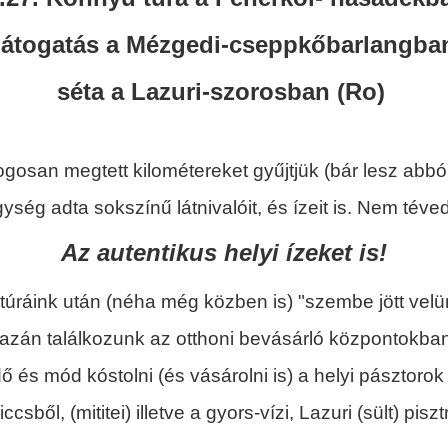
átogatás a Mézgedi-cseppkőbarlangba
séta a Lazuri-szorosban (Ro)
osan megtett kilométereket gyűjtjük (bár lesz abból 
ység adta sokszínű látnivalóit, és ízeit is. Nem téve
Az autentikus helyi ízeket is!
 túráink után (néha még közben is) "szembe jött vel
gazán találkozunk az otthoni bevásárló központokban,
és mód kóstolni (és vásárolni is) a helyi pásztorok f
ccsből, (mititei) illetve a gyors-vízi, Lazuri (sült) pisz