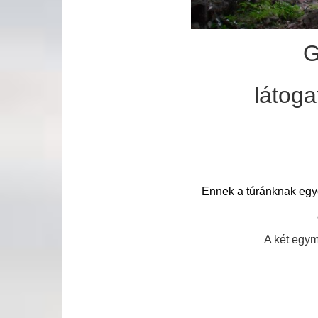
G
látog
Ennek a túránknak egye
A két egy