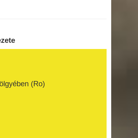
ezete
völgyében (Ro)