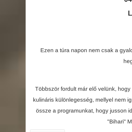
L
Ezen a túra napon nem csak a gyalog
heg
Többször fordult már elő velünk, hogy
kulináris különlegesség, mellyel nem i
össze a programunkat, hogy jusson idő 
"Bihari" Mi