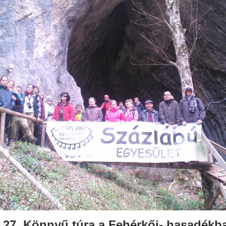
.27. Könnyű túra a Fehérkői- hasadékb