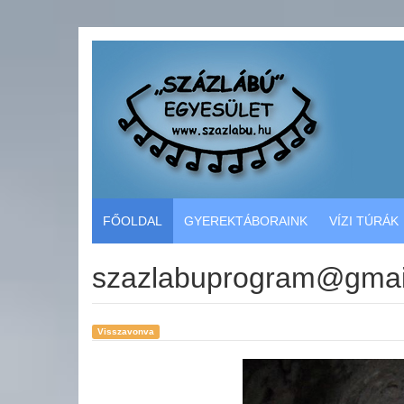
FŐOLDAL
GYEREKTÁBORAINK
VÍZI TÚRÁK
szazlabuprogram@gmai
Visszavonva