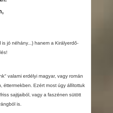
n,
is jó néhány...) hanem a Királyerdő-
dés!
ünk" valami erdélyi magyar, vagy román
 éttermekben. Ezért most úgy állítottuk
riss sajtjaiból, vagy a faszénen sütött
trángból is.