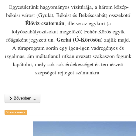
Egyesületünk hagyományos vízitúrája, a három közép-
békési várost (Gyulát, Békést és Békéscsabát) összekötő
Élővíz-csatornán
, illetve az egykori (a
folyószabályozásokat megelőző) Fehér-Körös egyik
Gerlai (Ó-Körösön)
főágaként jegyzett un.
zajlik majd.
A túraprogram során egy igen-igen vadregényes és
izgalmas, ám méltatlanul ritkán evezett szakaszon fogunk
lapátolni, mely sok-sok érdekességet és természeti
szépséget rejteget számunkra.
Bővebben …
Visszavonva