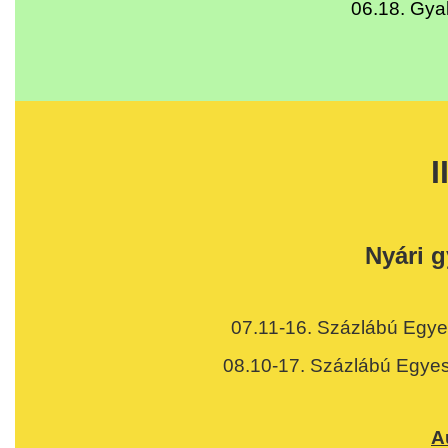
06.18.
Gyal
I
Nyári 
07.11-16. Százlábú Egye
08.10-17. Százlábú Egyes
A