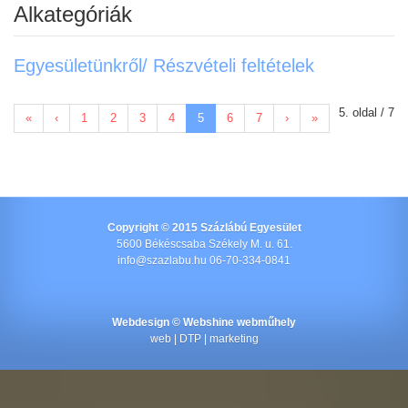
Alkategóriák
Egyesületünkről/ Részvételi feltételek
5. oldal / 7
«
‹
1
2
3
4
5
6
7
›
»
Copyright © 2015 Százlábú Egyesület
5600 Békéscsaba Székely M. u. 61.
info@szazlabu.hu 06-70-334-0841
Webdesign ©
Webshine webműhely
web | DTP | marketing