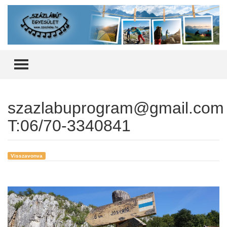
TOGGLE MENU
szazlabuprogram@gmail.com
T:06/70-3340841
Visszavonva