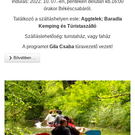
Indulás: 2022. 10. 07.-én, pénteken délután kb.16:00
órakor Békéscsabáról.
Találkozó a szálláshelyen este:
Aggtelek; Baradla
Kemping és Túristaszálló
Szálláslehetőség: turistaház, vagy faház
A programot
Gila Csaba
túravezető vezeti!
Bővebben …