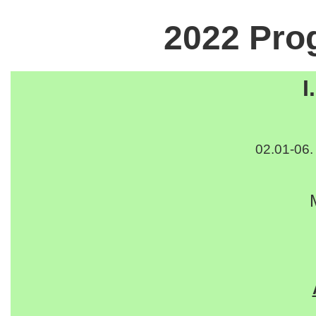
2022 Prog
I
02.01-06. 