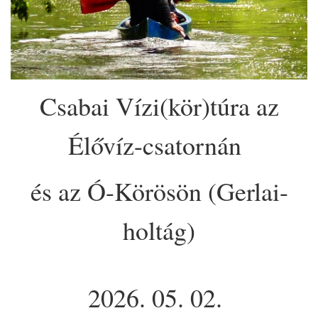
Csabai Vízi(kör)túra az
Élővíz-csatornán
és az Ó-Körösön (Gerlai-
holtág)
2026. 05. 02.