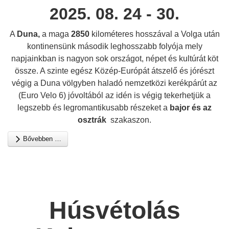
2025. 08. 24 - 30.
A
Duna,
a maga
2850
kilométeres hosszával a Volga után
kontinensünk második leghosszabb folyója mely
napjainkban is nagyon sok országot, népet és kultúrát köt
össze. A szinte egész Közép-Európát átszelő és jórészt
végig a Duna völgyben haladó nemzetközi kerékpárút az
(Euro Velo 6) jóvoltából az idén is végig tekerhetjük a
legszebb és legromantikusabb részeket a
bajor és az
osztrák
szakaszon.
Bővebben …
Húsvétolás