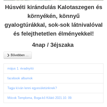
Húsvéti kirándulás Kalotaszegen és
környékén, k
önnyű
gyalogtúrákkal,
sok-sok látnivalóval
és felejthetetlen élményekkel!
4nap / 3éjszaka
Bővebben …
május 1. évadnyitó
facebook albumok
Tagja kíván lenni egyesületünknek?
Mócok Temploma, Boga-kő Kilátó 2021.10. 09.