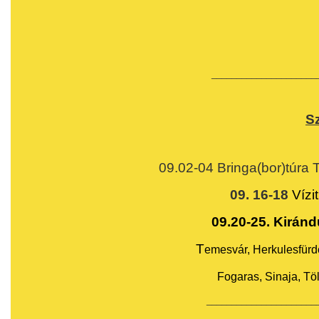
_____________________
S
09.02-04 Bringa(bor)túra 
09. 16-18
Vízi
09.20-25. Kiránd
T
emesvár, Herkulesfürd
Fogaras,
Sinaja, Tö
______________________