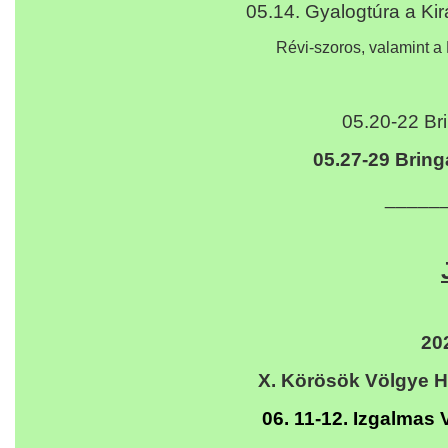
05.14. Gyalogtúra a Ki
Révi-szoros, valamint a R
05.20-22 Bri
05.27-29 Bringa
_____
20
X. Körösök Völgye H
06. 11-12.
Izgalmas 