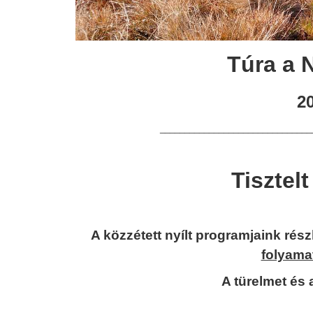
Túra a 
2
_______________________________
Tisztel
A közzétett nyílt programjaink részl
folyam
A türelmet és 